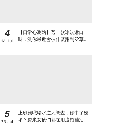
4
【日常心測站】選一款冰淇淋口
味，測你最近會被什麼甜到♡草莓
14 Jul
牛奶、芒果雪酪或是抹茶冰淇淋
5
上班族職場水逆大調查，妳中了幾
項？原來女孩們都在用這招補活
23 Jul
力，統一陽光陽光黃金豆豆漿陪妳
找回好狀態♡