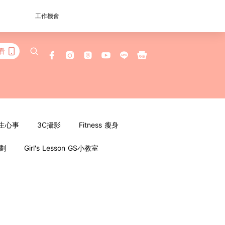
工作機會
看
女生心事
3C攝影
Fitness 瘦身
企劃
Girl's Lesson GS小教室