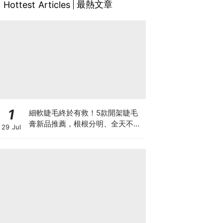
最熱文章
Hottest Articles
1
細軟睫毛終於有救！5款開架睫毛
膏新品推薦，根根分明、全天不塌
29 Jul
真的太燒