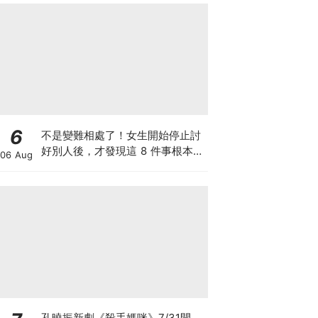
6
不是變難相處了！女生開始停止討
好別人後，才發現這 8 件事根本沒
06 Aug
必要內耗
孔曉振新劇《殺手媽咪》7/31開