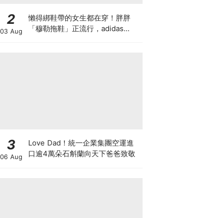
2
懶得綁鞋帶的女生都在穿！胖胖
「穆勒拖鞋」正流行，adidas
03 Aug
Originals、Timberland到Nike都
推出新款，還有Repetto ×
BIRKENSTOCK 聯名！
3
Love Dad！統一企業集團空運進
口逾4萬朵石斛蘭向天下爸爸致敬
06 Aug