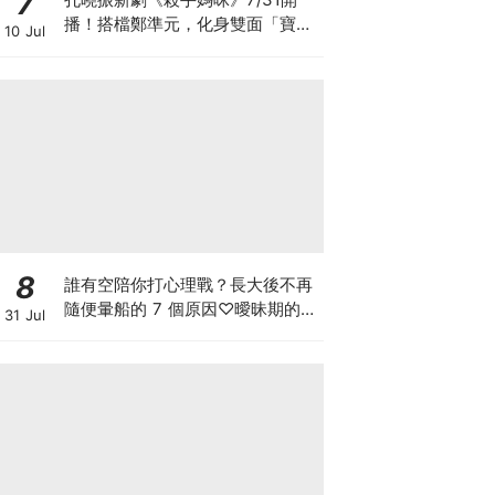
7
播！搭檔鄭準元，化身雙面「寶媽
10 Jul
狙擊手」劇情、角色看點全攻略
8
誰有空陪你打心理戰？長大後不再
隨便暈船的 7 個原因♡曖昧期的冷
31 Jul
靜，把主動權留給自己