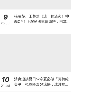
9
張凌赫、王楚然《這一秒過火》神
顏CP！上演民國瘋癲虐戀，巴掌
20 Jul
戲張力拉滿！
10
清爽迎接夏日♡今夏必做「薄荷綠
美甲」視覺降溫好涼快：冰透貓
21 Jul
眼、奢華蕾絲，換上秒顯白！