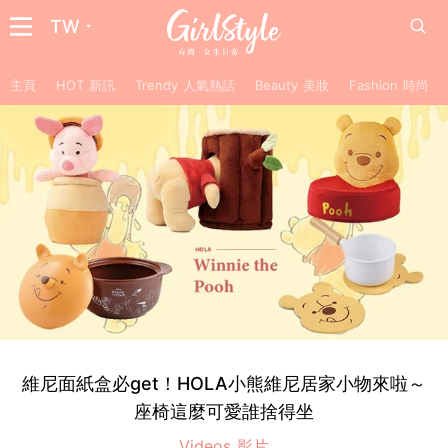
TW
主頁
HOT 新訊
Trendy 人氣熱話
Beauty 美妝
Fashion 時尚
維尼面紙盒必get！HOLA小熊維尼居家小物來啦～
座椅這麼可愛誰捨得坐
Videos 影片