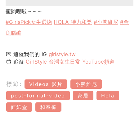
攏齁哩啦～～～
#GirlsPick女生選物
HOLA 特力和樂
#小熊維尼
#金
魚腦編
💌 追蹤我們的 IG
girlstyle.tw
📺 追蹤
GirlStyle 台灣女生日常 YouTube頻道
標籤:
Videos 影片
小熊維尼
post-format-video
家居
Hola
面紙盒
和室椅