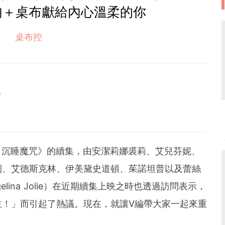
句＋桌布獻給內心溫柔的你
桌布控
9
女：沉睡魔咒》的續集，由安潔莉娜裘莉、艾兒芬妮、
利、艾德斯克林、伊美黛史道頓、茱諾坦普以及蕾絲
lina Jolie）在近期續集上映之時也透過訪問表示，
主！」而引起了熱議。現在，就讓V編帶大家一起來重
！