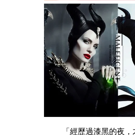
「經歷過漆黑的夜，