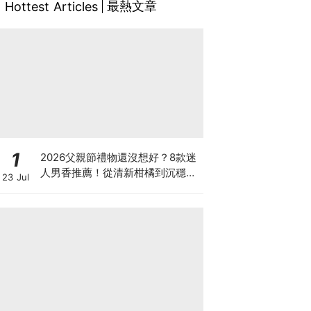
最熱文章
Hottest Articles
1
2026父親節禮物還沒想好？8款迷
人男香推薦！從清新柑橘到沉穩木
23 Jul
質香，送一份每天都能陪伴他的心
意