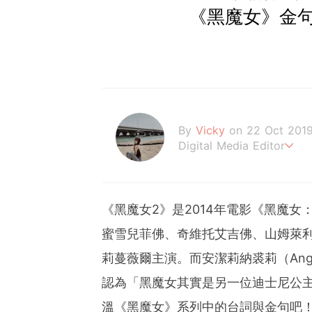
《黑魔女》金
By
Vicky
on 22 Oct 201
Digital Media Editor
Hi，我是V編。
《黑魔女2》是2014年電影《黑魔
蜜雪兒菲佛、奇維托艾吉佛、山姆萊
莉蔓薇爾主演。而安潔莉納裘莉（Ange
認為「黑魔女其實是另一位迪士尼公
溫《黑魔女》系列中的台詞與金句吧