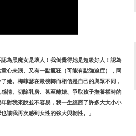
不認為黑魔女是壞人！我倒覺得她是超級好人！認為
點童心未泯、又有一點瘋狂（可能有點強迫症），同
會了她。梅菲瑟在最後轉而相信是自己的與眾不同，
人感情、切除乳房、甚至離婚、爭取孩子撫養權時的
幾年對我來說並不容易，我一生經歷了許多大大小小
瑟也讓我再次感到女性的強大與韌性。
」