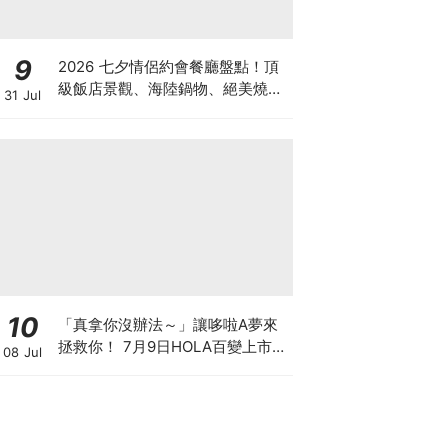
9
2026 七夕情侶約會餐廳盤點！頂
級飯店景觀、海陸鍋物、絕美燒肉
31 Jul
與秘境老宅一次蒐羅
10
「真拿你沒辦法～」讓哆啦A夢來
拯救你！ 7月9日HOLA百變上市
08 Jul
復古配色餐茶、時髦燈芯絨小包、
任意門款娃包，20款大人系潮流新
品點亮日常