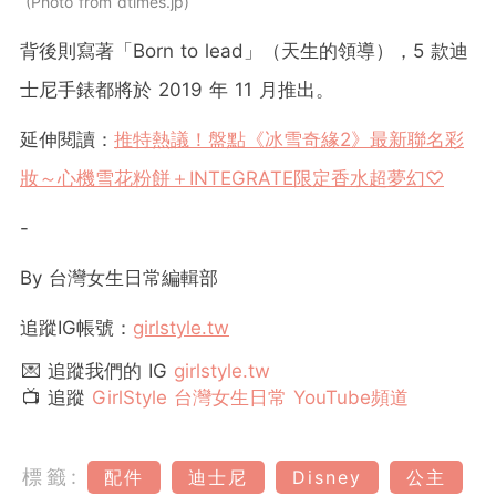
Photo from dtimes.jp
背後則寫著「Born to lead」（天生的領導），5 款迪
士尼手錶都將於 2019 年 11 月推出。
延伸閱讀：
推特熱議！盤點《冰雪奇緣2》最新聯名彩
妝～心機雪花粉餅＋INTEGRATE限定香水超夢幻♡
-
By 台灣女生日常編輯部
追蹤IG帳號：
girlstyle.tw
💌 追蹤我們的 IG
girlstyle.tw
📺 追蹤
GirlStyle 台灣女生日常 YouTube頻道
標籤:
配件
迪士尼
Disney
公主