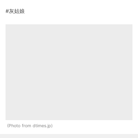
#灰姑娘
Photo from dtimes.jp