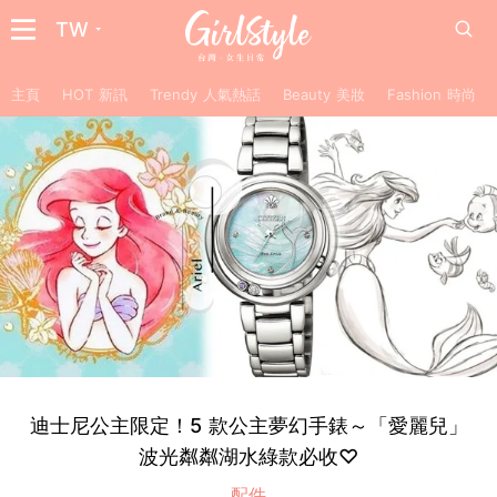
TW
主頁
HOT 新訊
Trendy 人氣熱話
Beauty 美妝
Fashion 時尚
迪士尼公主限定！5 款公主夢幻手錶～「愛麗兒」
波光粼粼湖水綠款必收♡
配件