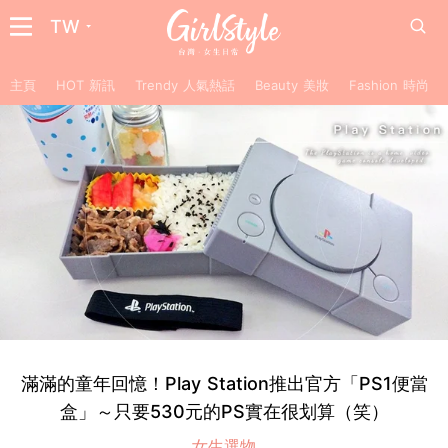
TW
主頁
HOT 新訊
Trendy 人氣熱話
Beauty 美妝
Fashion 時尚
滿滿的童年回憶！Play Station推出官方「PS1便當
盒」～只要530元的PS實在很划算（笑）
女生選物