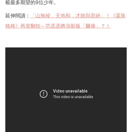
載最多期望的9位少年。
延伸閱讀：
「山無稜，天地和，才敢與君絕」！《還珠
格格》再度翻拍～范丞丞將演新版「爾康」？！