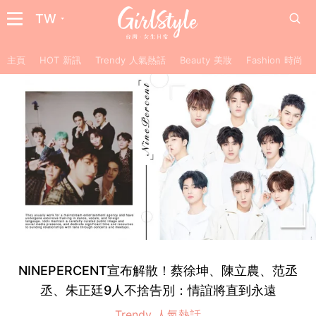
TW
主頁
HOT 新訊
Trendy 人氣熱話
Beauty 美妝
Fashion 時尚
NINEPERCENT宣布解散！蔡徐坤、陳立農、范丞
丞、朱正廷9人不捨告別：情誼將直到永遠
Trendy 人氣熱話