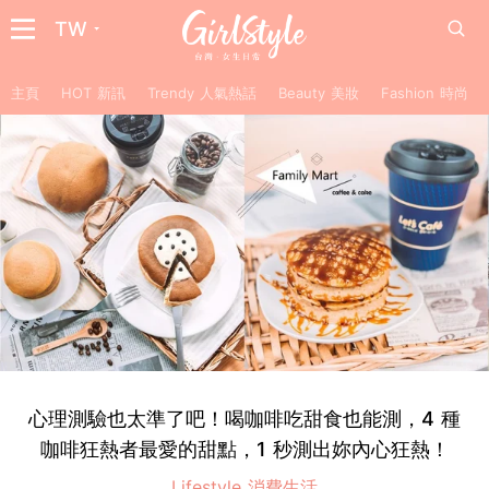
TW
主頁
HOT 新訊
Trendy 人氣熱話
Beauty 美妝
Fashion 時尚
心理測驗也太準了吧！喝咖啡吃甜食也能測，4 種
咖啡狂熱者最愛的甜點，1 秒測出妳內心狂熱！
Lifestyle 消費生活