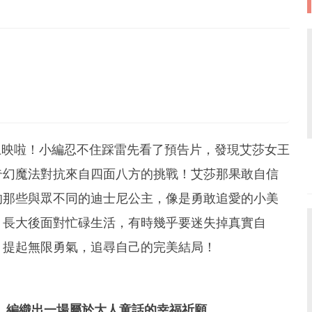
候都厭世
上映啦！小編忍不住踩雷先看了預告片，發現艾莎女王
奇幻魔法對抗來自四面八方的挑戰！艾莎那果敢自信
的那些與眾不同的迪士尼公主，像是勇敢追愛的小美
，長大後面對忙碌生活，有時幾乎要迷失掉真實自
，提起無限勇氣，追尋自己的完美結局！
，編織出一場屬於大人童話的幸福祈願