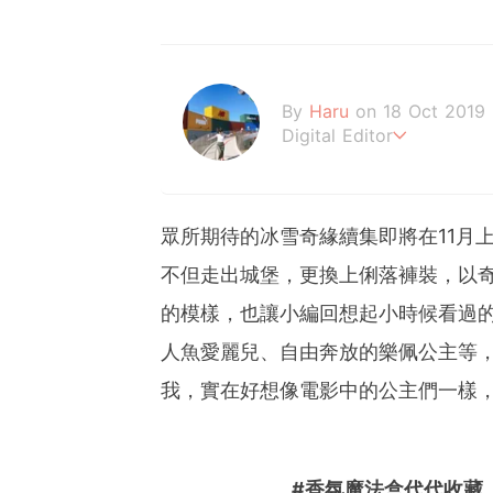
By
Haru
on 18 Oct 2019
Digital Editor
有時瘋狂有時可愛，很多時
眾所期待的冰雪奇緣續集即將在11月
不但走出城堡，更換上俐落褲裝，以
的模樣，也讓小編回想起小時候看過
人魚愛麗兒、自由奔放的樂佩公主等
我，實在好想像電影中的公主們一樣
#香氛魔法盒代代收藏