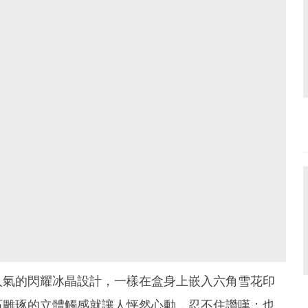
人氣的閃耀冰晶設計，一樣在盒身上嵌入六角雪花印
石雕琢的立體觸感就讓人怦然心動，忍不住讚嘆：也