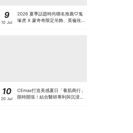
9
2026 夏季話題時尚聯名推薦♡鬼
塚虎 X 蒙奇奇限定吊飾、英倫玫瑰
10 Jul
Hello Kitty，還有韓星同款 Y2K
老帽必須衝
10
CEmax打造美感夏日「養肌商行」
限時開張！結合醫研專利與沉浸式
20 Jul
果物店，帶你體驗「肌底灌溉」保
養哲學