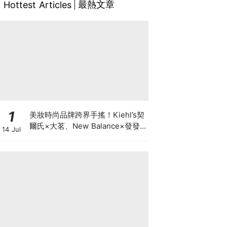
最熱文章
Hottest Articles
1
美妝時尚品牌跨界手搖！Kiehl’s契
爾氏×大茗、New Balance×發發
14 Jul
& COLD STONE、怡麗絲爾×抿茶
夏日限定登場