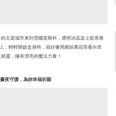
年的主題城市來到雪國莫斯科，透明冰晶染上藍系漸
e基調上，輕輕開啟盒身時，就好像用繽紛萬花筒看向世
之精靈，擁有漂亮的魔法力量！
雪晝夜守護，為妳幸福祈願