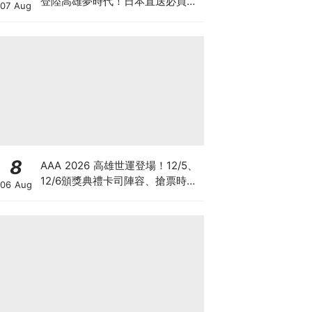
登陸高雄夢時代！日本直送必買周
07 Aug
邊、沉浸式體驗亮點總整理
8
AAA 2026 高雄世運登場！12/5、
12/6頒獎典禮卡司陣容、搶票時
06 Aug
間、四面舞台懶人包