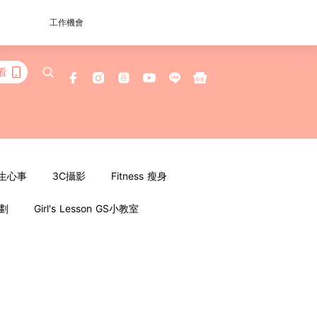
工作機會
看
女生心事
3C攝影
Fitness 瘦身
企劃
Girl's Lesson GS小教室