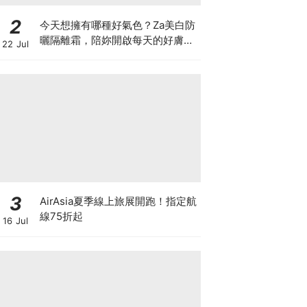
2
今天想擁有哪種好氣色？Za美白防
曬隔離霜，陪妳開啟每天的好膚
22 Jul
況，四色妝前校色搭配高效防曬，
一抹滑順服貼，打造專屬命定美
肌！
3
AirAsia夏季線上旅展開跑！指定航
線75折起
16 Jul