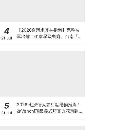
4
【2026台灣米其林指南】完整名
單出爐！61家星級餐廳、台南「予
21 Jul
島」首獲一星與綠星雙肯定
5
2026 七夕情人節甜點禮物推薦！
從Venchi頂級義式巧克力花束到
31 Jul
LADY M香檳千層，用甜蜜儀式感
告白！