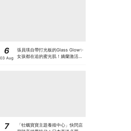
6
張員瑛自帶打光板的Glass Glow✨
女孩都在追的蜜光肌！嬌蘭激活能
03 Aug
量凍晶x平衡油精華，首創「肌膚
喝的檸檬橄欖油」!
7
「牡蠣寶寶主題養殖中心」快閃店