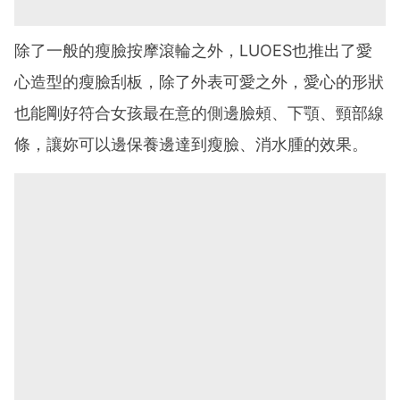
除了一般的瘦臉按摩滾輪之外，LUOES也推出了愛
心造型的瘦臉刮板，除了外表可愛之外，愛心的形狀
也能剛好符合女孩最在意的側邊臉頰、下顎、頸部線
條，讓妳可以邊保養邊達到瘦臉、消水腫的效果。