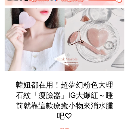
韓妞都在用！超夢幻粉色大理
石紋「瘦臉器」IG大爆紅～睡
前就靠這款療癒小物來消水腫
吧♡