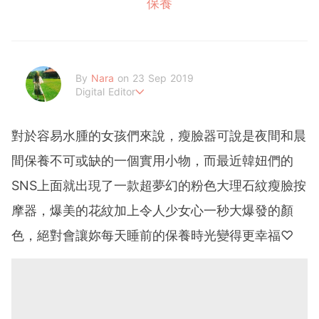
保養
By
Nara
on 23 Sep 2019
Digital Editor
熱愛美妝、旅遊、泰迪熊
對於容易水腫的女孩們來說，瘦臉器可說是夜間和晨
間保養不可或缺的一個實用小物，而最近韓妞們的
SNS上面就出現了一款超夢幻的粉色大理石紋瘦臉按
摩器，爆美的花紋加上令人少女心一秒大爆發的顏
色，絕對會讓妳每天睡前的保養時光變得更幸福♡