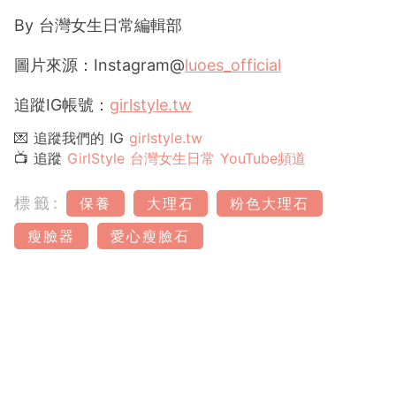
By 台灣女生日常編輯部
圖片來源：Instagram@
luoes_official
追蹤IG帳號：
girlstyle.tw
💌 追蹤我們的 IG
girlstyle.tw
📺 追蹤
GirlStyle 台灣女生日常 YouTube頻道
標籤:
保養
大理石
粉色大理石
瘦臉器
愛心瘦臉石