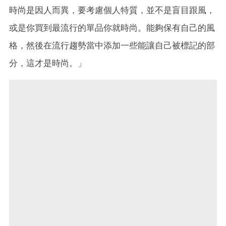
時尚是因人而異，要考慮個人特質，並不是盲目跟風，
或是你買到最流行的單品你就時尚。能夠保有自己的風
格，然後在流行趨勢當中添加一些能讓自己被標記的部
分，這才是時尚。」