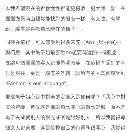
以我希望現在的都會女性都能更勇敢、更大膽一點，在
團團微風南山裡妳能找到的服裝一樣，有大膽、有簡
約，端看妳喜歡自己現在的樣子。」
同時在這裡，可以感受到很多宋安（An）投注的心血
與巧思，其中陶子姐最喜歡An想要傳達的一個觀念，
要讓每個團團的客人都能帶著微笑，在這裡享受到的不
只是服裝，更是一場美的洗禮，讓所有的人真實感受到
“Fashion is our language”。
那麼陶子姐心目中對美的定義又是如何呢？「我心中對
美的定義，首先就是要讓自己開心讓自己舒服，而不是
為了去成就別人的眼光或者是討好別人，所以我覺得每
個女人都美麗，就是發揮自己的特質和很開心。我覺得