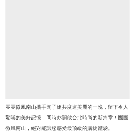
團團微風南山攜手陶子姐共度這美麗的一晚，留下令人
驚嘆的美好記憶，同時亦開啟台北時尚的新篇章！團團
微風南山，絕對能讓您感受最頂級的購物體驗。