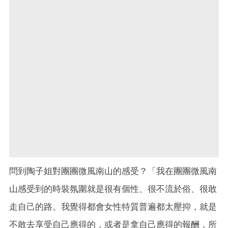
問到陶子姐對團團微風南山的感受？「我在團團微風南
山感受到的時裝氛圍就是很有個性、很不流於俗、很敢
走自己的路。我覺得都會女性特質普遍都太壓抑，就是
不敢去享受自己應得的，或者是拿自己應得的報酬，所