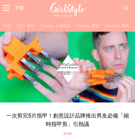
TW
主頁
HOT 新訊
Trendy 人氣熱話
Beauty 美妝
Fashion 時尚
一次剪完5片指甲！創意設計品牌推出男友必備「縮
時指甲剪」引熱議
美甲