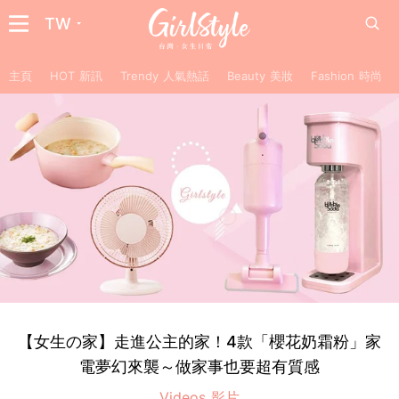
TW
主頁
HOT 新訊
Trendy 人氣熱話
Beauty 美妝
Fashion 時尚
【女生の家】走進公主的家！4款「櫻花奶霜粉」家
電夢幻來襲～做家事也要超有質感
Videos 影片