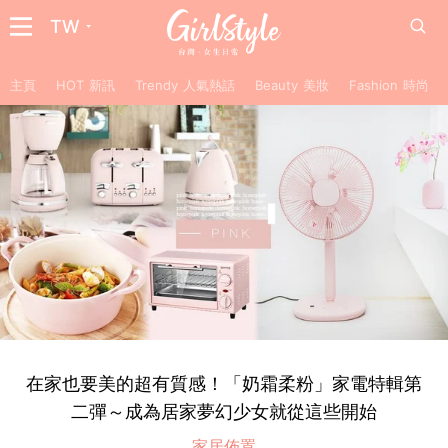
TW
主頁
HOT 新訊
Trendy 人氣熱話
Beauty 美妝
Fashion 時尚
在家也要美的超有質感！「奶霜柔粉」家電特輯第
二彈～成為居家夢幻少女就從這些開始
家居佈置