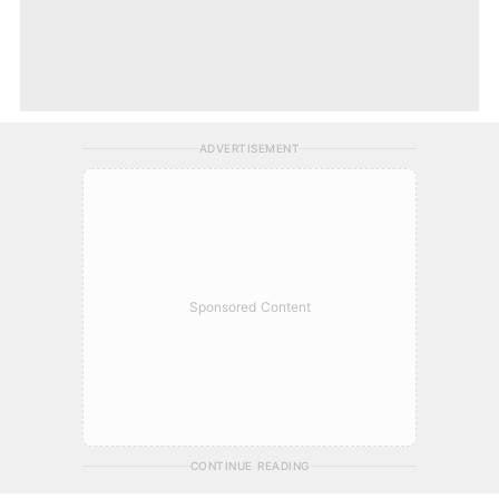
ADVERTISEMENT
Sponsored Content
CONTINUE READING