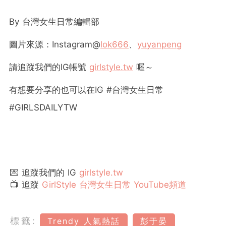
By 台灣女生日常編輯部
圖片來源：Instagram@
lok666
、
yuyanpeng
請追蹤我們的IG帳號
girlstyle.tw
喔～
有想要分享的也可以在IG #台灣女生日常
#GIRLSDAILYTW
💌 追蹤我們的 IG
girlstyle.tw
📺 追蹤
GirlStyle 台灣女生日常 YouTube頻道
標籤:
Trendy 人氣熱話
彭于晏