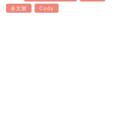
余文樂
Cody