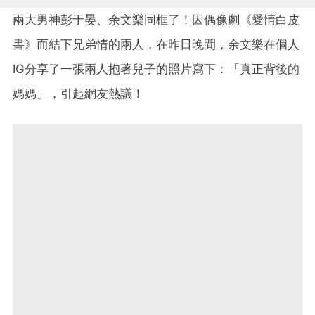
兩大男神彭于晏、余文樂同框了！因偶像劇《愛情白皮
書》而結下兄弟情的兩人，在昨日晚間，余文樂在個人
IG分享了一張兩人抱著兒子的照片寫下：「真正背後的
媽媽」，引起網友熱議！