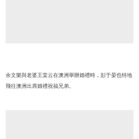
余文樂與老婆王棠云在澳洲舉辦婚禮時，彭于晏也特地
飛往澳洲出席婚禮祝福兄弟。