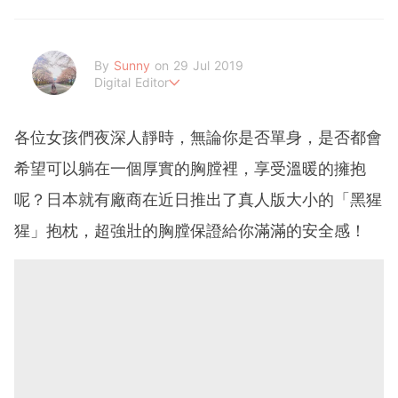
By
Sunny
on 29 Jul 2019
Digital Editor
Believe In Love
各位女孩們夜深人靜時，無論你是否單身，是否都會
希望可以躺在一個厚實的胸膛裡，享受溫暖的擁抱
呢？日本就有廠商在近日推出了真人版大小的「黑猩
猩」抱枕，超強壯的胸膛保證給你滿滿的安全感！