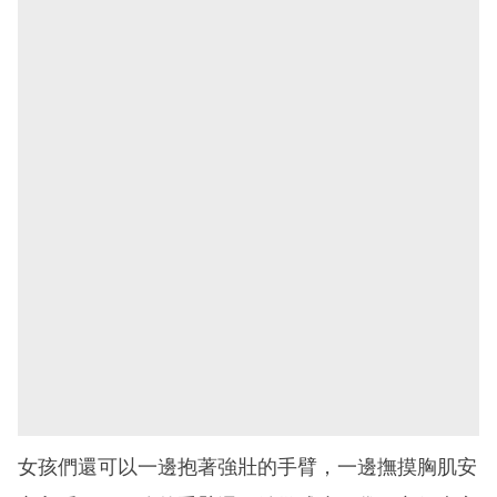
女孩們還可以一邊抱著強壯的手臂，一邊撫摸胸肌安