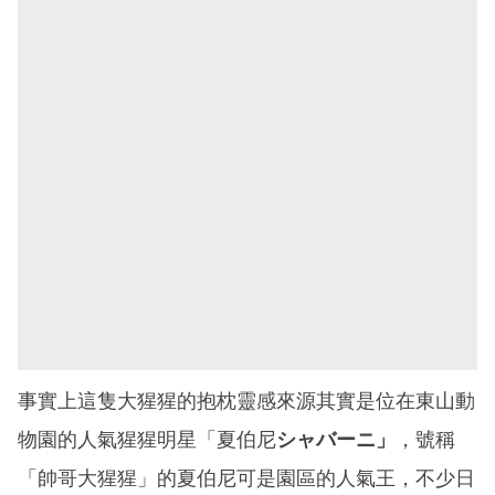
事實上這隻大猩猩的抱枕靈感來源其實是位在東山動
物園的人氣猩猩明星「夏伯尼
シャバーニ」
，號稱
「帥哥大猩猩」的夏伯尼可是園區的人氣王，不少日