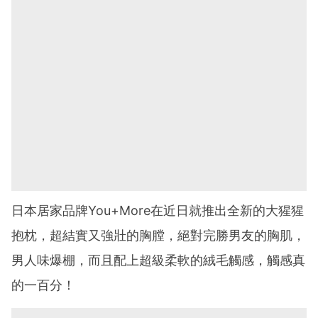
日本居家品牌You+More在近日就推出全新的大猩猩
抱枕，超結實又強壯的胸膛，絕對完勝男友的胸肌，
男人味爆棚，而且配上超級柔軟的絨毛觸感，觸感真
的一百分！