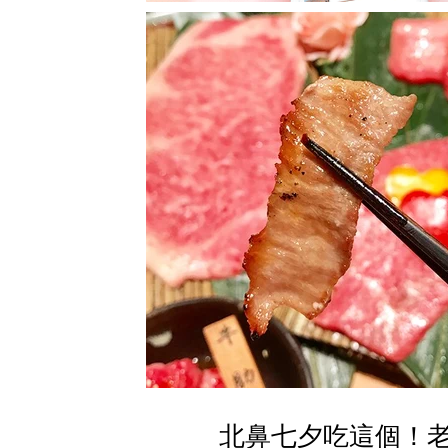
北鼻七夕吃這個！