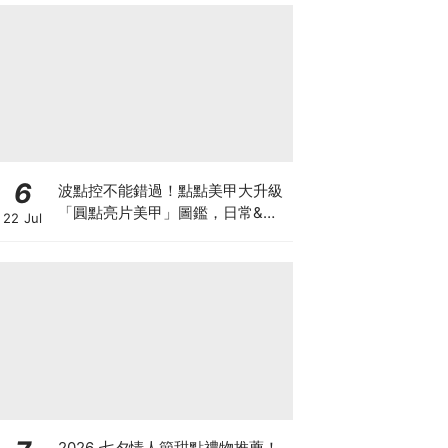
6
波點控不能錯過！點點美甲大升級
「圓點亮片美甲」圖鑑，日常&派
22 Jul
對輕鬆駕馭
2026 七夕情人節甜點禮物推薦！