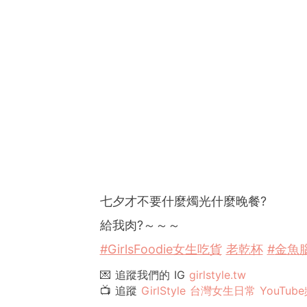
七夕才不要什麼燭光什麼晚餐
?️
給我肉
?
～～～
#
GirlsFoodie女生吃貨
老乾杯
#
金魚
💌 追蹤我們的 IG
girlstyle.tw
📺 追蹤
GirlStyle 台灣女生日常 YouTub