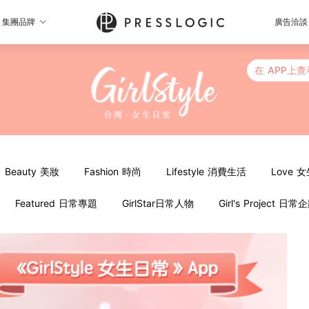
集團品牌
廣告洽談
在 APP上查
Beauty 美妝
Fashion 時尚
Lifestyle 消費生活
Love 
Featured 日常專題
GirlStar日常人物
Girl's Project 日常