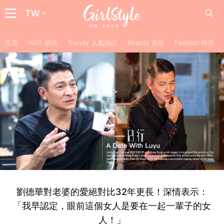
TW
主頁
HOT 新訊
Trendy 人氣熱話
Beauty 美妝
Fashion 時尚
劉德華對老婆的愛絕對比32年更長！深情表示：
「我早認定，眼前這個女人是要在一起一輩子的女
人！」