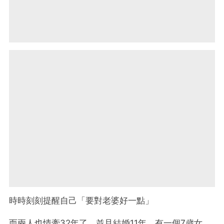
時時刻刻提醒自己「要對老婆好一點」
而兩人也情牽32年了，並且結婚11年，有一個7歲女