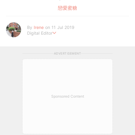
戀愛蜜糖
By
Irene
on 11 Jul 2019
Digital Editor
做自己，好嗎？
ADVERTISEMENT
Sponsored Content