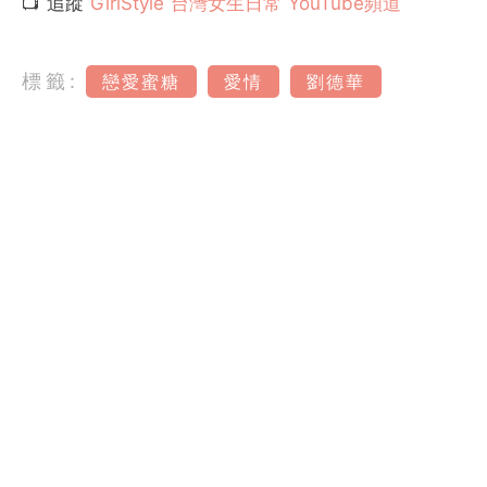
📺 追蹤
GirlStyle 台灣女生日常 YouTube頻道
標籤:
戀愛蜜糖
愛情
劉德華