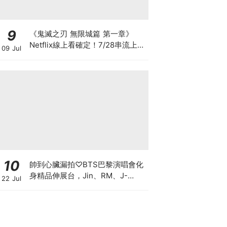
9
《鬼滅之刃 無限城篇 第一章》
Netflix線上看確定！7/28串流上架
09 Jul
時間、劇情看點與台灣平台懶人包
10
帥到心臟漏拍♡BTS巴黎演唱會化
身精品伸展台，Jin、RM、J-
22 Jul
hope、Jimin、V、柾國戰袍細節
一次看