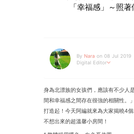
「幸福感」～照著
By
Nara
on 08 Jul 2019
Digital Editor
熱愛美妝、旅遊、泰迪熊
身為北漂族的女孩們，應該有不少人
間和幸福感之間存在很強的相關性。
打造起！今天阿編就來為大家揭曉4
不想出來的超溫馨小房間！