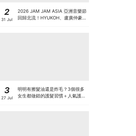
2
2026 JAM JAM ASIA 亞洲音樂節
回歸北流！HYUKOH、盧廣仲豪華
31 Jul
卡司、七大舞台與門票票價全攻略
3
明明有擦髮油還是炸毛？3個很多
女生都做錯的護髮習慣＋人氣護髮
27 Jul
油推薦