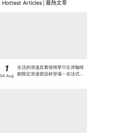
最熱文章
Hottest Articles
1
生活的浪漫其實很簡單♡左岸咖啡
館限定浪漫密語杯登場～在法式咖
04 Aug
啡裡，收藏專屬自己的浪漫儀式
感！