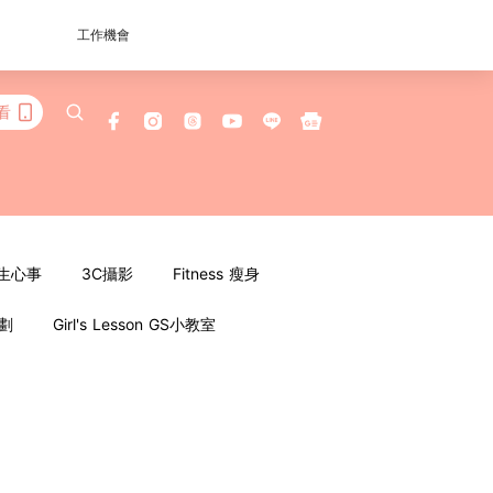
工作機會
看
女生心事
3C攝影
Fitness 瘦身
企劃
Girl's Lesson GS小教室