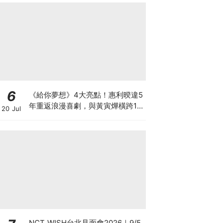
6
《給你夢想》4大亮點！惠利暌違5
年重返浪漫喜劇，與黃寅燁橫跨15
20 Jul
年的初戀與夢想！
NCT WISH台北見面會2026｜9/5