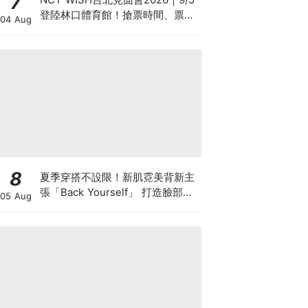
7
登陸林口體育館！搶票時間、票價
04 Aug
座位圖、Weverse預售攻略總整理
8
夏季穿搭不設限！新肌霓美背新主
張「Back Yourself」 打造臉部級
05 Aug
背部養膚儀式