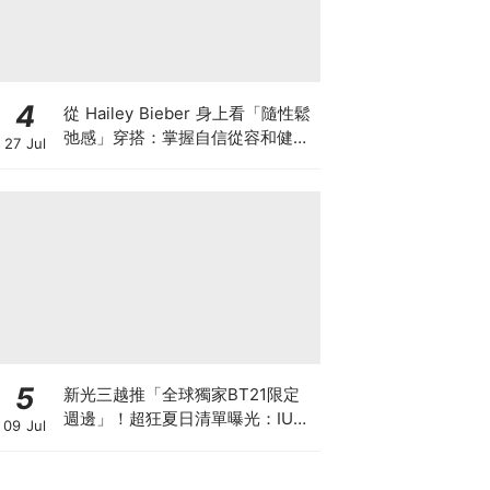
4
從 Hailey Bieber 身上看「隨性鬆
弛感」穿搭：掌握自信從容和健康
27 Jul
生活的首要條件！親自參與設計這
兩條必收藏 Gap 牛仔褲
5
新光三越推「全球獨家BT21限定
週邊」！超狂夏日清單曝光：IU、
09 Jul
Rosé、周董同款免飛出國，學會
這樣刷再賺7%回饋！