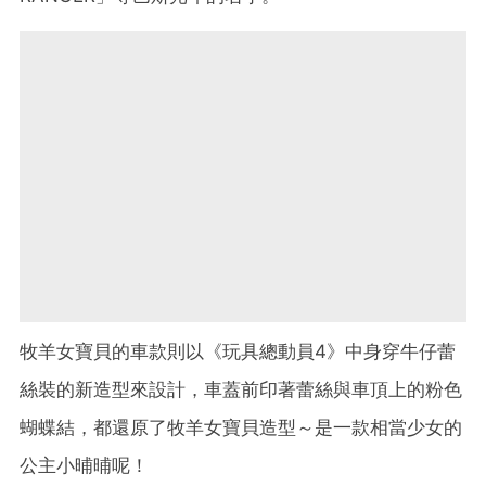
牧羊女寶貝的車款則以《玩具總動員4》中身穿牛仔蕾
絲裝的新造型來設計，車蓋前印著蕾絲與車頂上的粉色
蝴蝶結，都還原了牧羊女寶貝造型～是一款相當少女的
公主小晡晡呢！