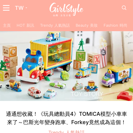
TW
主頁
HOT 新訊
Trendy 人氣熱話
Beauty 美妝
Fashion 時尚
通通想收藏！《玩具總動員4》TOMICA模型小車車
來了～巴斯光年變身跑車、Forkey竟然成為這個！
Trendy 人氣熱話