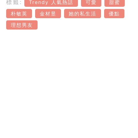
標籤:
Trendy 人氣熱話
可愛
甜蜜
朴敏英
金材昱
她的私生活
優點
理想男友