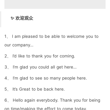
✨ 欢迎观众
1、 I am pleased to be able to welcome you to
our company…
2、 I’d like to thank you for coming.
3、 I’m glad you could all get here…
4、 I’m glad to see so many people here.
5、 It’s Great to be back here.
6、 Hello again everybody. Thank you for being
on time/making the effort to come today.