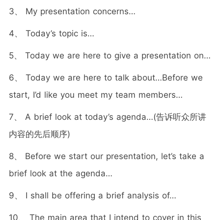
3、 My presentation concerns…
4、 Today’s topic is…
5、 Today we are here to give a presentation on…
6、 Today we are here to talk about…Before we
start, I’d like you meet my team members…
7、 A brief look at today’s agenda…(告诉听众所讲
内容的先后顺序)
8、 Before we start our presentation, let’s take a
brief look at the agenda…
9、 I shall be offering a brief analysis of…
10、 The main area that I intend to cover in this