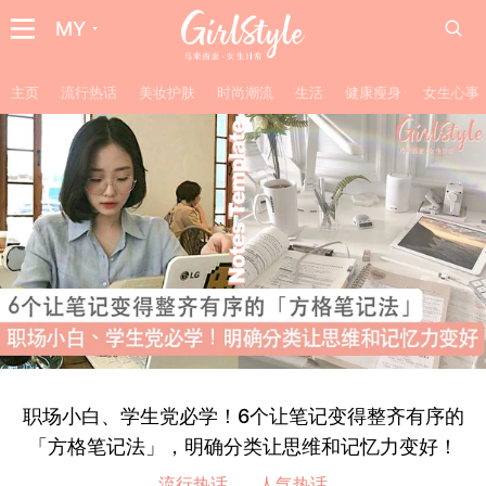
MY
主页
流行热话
美妆护肤
时尚潮流
生活
健康瘦身
女生心事
职场小白、学生党必学！6个让笔记变得整齐有序的
「方格笔记法」，明确分类让思维和记忆力变好！
流行热话
人气热话