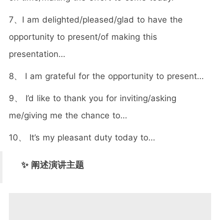
7、I am delighted/pleased/glad to have the
opportunity to present/of making this
presentation…
8、 I am grateful for the opportunity to present…
9、 I’d like to thank you for inviting/asking
me/giving me the chance to…
10、 It’s my pleasant duty today to…
✨ 阐述演讲主题