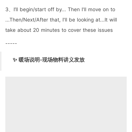
3、I’ll begin/start off by... Then I'll move on to
...Then/Next/After that, I'll be looking at...It will
take about 20 minutes to cover these issues
-----
✨ 暖场说明-现场物料讲义发放